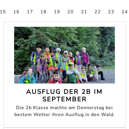
15
16
17
18
19
20
21
22
23
24
AUSFLUG DER 2B IM
SEPTEMBER
Die 2b Klasse machte am Donnerstag bei
bestem Wetter ihren Ausflug in den Wald.