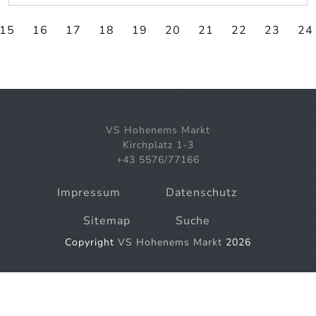
15
16
17
18
19
20
21
22
23
24
VS Hohenems Markt
Kirchplatz 1-3
+43 5576/77166
Impressum
Datenschutz
Sitemap
Suche
Copyright
VS Hohenems Markt
2026