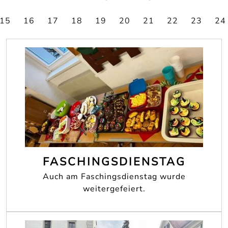
15
16
17
18
19
20
21
22
23
24
FASCHINGSDIENSTAG
Auch am Faschingsdienstag wurde
weitergefeiert.