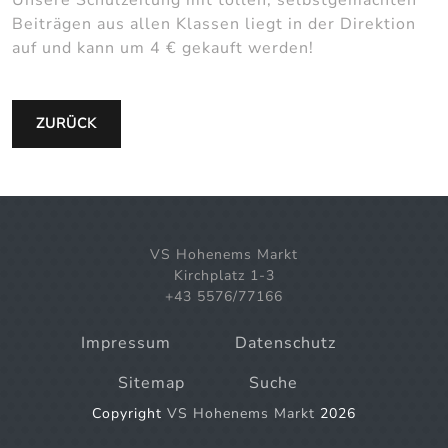
Beiträgen aus allen Klassen liegt in der Direktion
auf und kann um 4 € gekauft werden!
ZURÜCK
VS Hohenems Markt
Kirchplatz 1-3
+43 5576/77166
Impressum
Datenschutz
Sitemap
Suche
Copyright
VS Hohenems Markt
2026