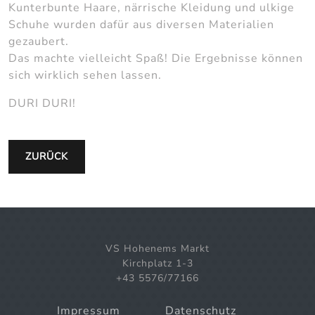
Kunterbunte Haare, närrische Kleidung und ulkige
Schuhe wurden dafür aus diversen Materialien
gezaubert.
Das machte vielleicht Spaß! Die Ergebnisse können
sich wirklich sehen lassen.
DURI DURI!
ZURÜCK
VS Hohenems Markt
Kirchplatz 1-3
+43 5576/77166
Impressum
Datenschutz